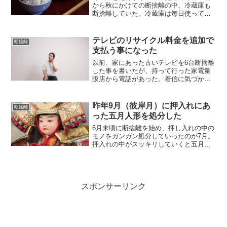
から秋にかけての断捨離の中、冷蔵庫も
断捨離していた。冷蔵庫は毎日使ってい
たため不要ではなかったが、使い始めて
20年ほど経過しているベテランで、断捨
離をするさらに半年前から調子が悪くな
テレビのリサイクル料金を追加で
断捨離
っていた。冷蔵庫の下か...
支払う事になった
以前、家にあった古いテレビを6台断捨離
した事を書いたが、持って行った家電量
販店から電話があった。着信に気づかず
出られなかったので、折り返し電話をす
る。オペレーターから「何か買われまし
たか？」と聞かれたが、全く身に覚えが
昨年9月（彼岸月）に押入れにあ
断捨離
ないので無いと答えると...
った五月人形を処分した
6月末頃に断捨離を始め、押し入れの中の
モノをガンガン処分していったのが7月。
押入れの中がスッキリしていくと五月人
形があったが、それだけは気持ち的にむ
やみに燃やせるゴミや粗大ごみとして捨
てられなかった。ネットで調べると、う
ちの近場では地域密着...
スポンサーリンク