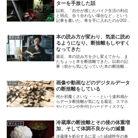
ターを手放した話
以前、「自分が感じたバイク生活の利点
と弱点、合う合わない場合など」という
記事を書いた。車を手に入れたのが2024
年3月で、上記の記事は同年5月9日に書い
ているが、その記事を書いた時もそうだ
ったが、車を手に入れてからは車にしか
本の読み方が変わり、気楽に読め
勝手な考え
乗らない生活にな...
るようになり、断捨離もしやすく
なってきた
最近、本の読み方を少し変えてから、ま
たちょっと本を断捨離できた。以前の記
事（前から気になっていた本の断捨離を
しつつ読書のやり方を変える）でも書い
たけど、斜め読みをするようにしてい
る。もちろん、普通に読みたい本などは
画像や動画などのデジタルデータ
断捨離
最初から最後までじっくり読...
の断捨離をしている
何か邪魔くさいな・・・という違和感か
らデータ断捨離が気になる最近、スマホ
やパソコンや外付けハードディスクな
ど、見ることもないのに容量だけとって
いるデータが多いと感じだしていた。デ
ータが多いことによって「あの画像、あ
冷蔵庫の断捨離とその後の体重増
ダイエット
のデータ、どこにあったかな...
加、そして体調不良からの減量
冷蔵庫を処分するに至った経緯昨年の春