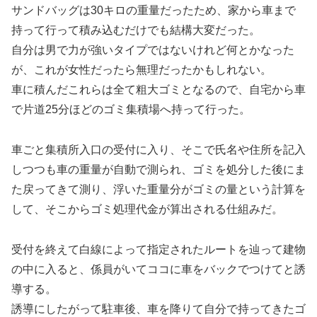
サンドバッグは30キロの重量だったため、家から車まで
持って行って積み込むだけでも結構大変だった。
自分は男で力が強いタイプではないけれど何とかなった
が、これが女性だったら無理だったかもしれない。
車に積んだこれらは全て粗大ゴミとなるので、自宅から車
で片道25分ほどのゴミ集積場へ持って行った。
車ごと集積所入口の受付に入り、そこで氏名や住所を記入
しつつも車の重量が自動で測られ、ゴミを処分した後にま
た戻ってきて測り、浮いた重量分がゴミの量という計算を
して、そこからゴミ処理代金が算出される仕組みだ。
受付を終えて白線によって指定されたルートを辿って建物
の中に入ると、係員がいてココに車をバックでつけてと誘
導する。
誘導にしたがって駐車後、車を降りて自分で持ってきたゴ