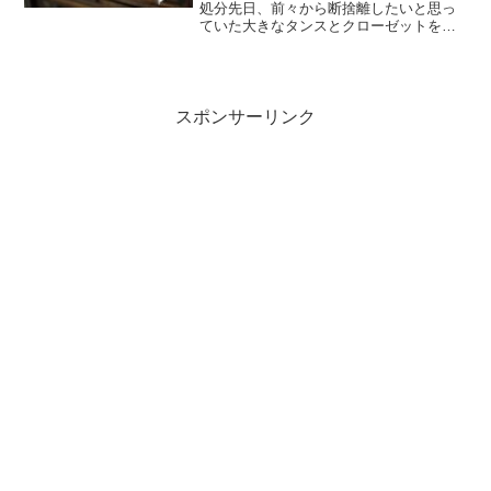
処分先日、前々から断捨離したいと思っ
ていた大きなタンスとクローゼットを処
分した。自治体の粗大ゴミ収集に連絡
し、回収してもらうよう頼んだ。自治体
の粗大ゴミ収集に関しては過去に何度か
記事にしている。なのでそれ...
スポンサーリンク