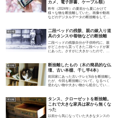
カメ、電子辞書、ケーブル類）
昨年（2024年）の夏前から夏にかけて
様々な物を断捨離していた。画像や動画
などのデジタルデータの断捨離をしてい
る6月半ばから7月いっぱいまでずっと断
捨離をしていた仏具と曼荼羅を処分した
処分したもの（サンドバッグ、古いテー
二段ベッドの残骸、親の嫁入り道
断捨離
ブル3台、座椅子、他...
具のタンスや着物などの断捨離
二段ベッドの残骸自分が子供時代に、親
がどこかから貰ってきた二段ベッドが家
にあった。さすがに大きかったので、車
に積んでごみ処理施設へ持って行く事も
できなかった。そのベッド自体は木で出
来ていたため、折り畳めるノコギリを買
断捨離したもの（木の簡易的な仏
断捨離
ってきて、バラした二段ベ...
壇、古い本棚、干し竿4本）
前回家にあった古いテレビ6台を断捨離し
たが、今回も断捨離について。なるべく
使わない物や大きい物から処分してい
る。前に仏具と曼荼羅を処分したと書い
たが、昔から家にある仏壇の処分に取り
掛かった。仏壇と言っても仏具専門店に
タンス、クローゼットを断捨離。
断捨離
売っているような観音開き...
これで大きな家具は家から無くな
った
以前から気になっていた大きなタンスの