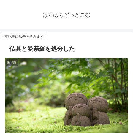
はらはちどっとこむ
本記事は広告を含みます
仏具と曼荼羅を処分した
断捨離