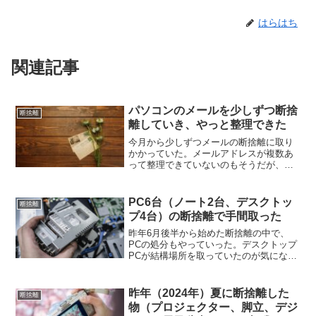
はらはち
関連記事
パソコンのメールを少しずつ断捨
断捨離
離していき、やっと整理できた
今月から少しずつメールの断捨離に取り
かかっていた。メールアドレスが複数あ
って整理できていないのもそうだが、メ
ールチェックが面倒になって段々見るこ
ともなく、そうすると次々と送られてく
るメールが溜まり、さらにメールを見る
PC6台（ノート2台、デスクトッ
断捨離
のが面倒になる。という負...
プ4台）の断捨離で手間取った
昨年6月後半から始めた断捨離の中で、
PCの処分もやっていった。デスクトップ
PCが結構場所を取っていたのが気になっ
ていたし、処分方法もわからず放置して
いたが、部屋のものが無くなっていくに
つれて不使用PCの存在感が大きくなって
昨年（2024年）夏に断捨離した
断捨離
いった。だいたい皆...
物（プロジェクター、脚立、デジ